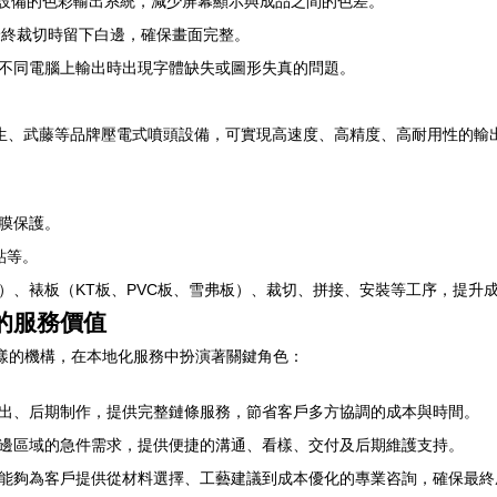
繪設備的色彩輸出系統，減少屏幕顯示與成品之間的色差。
最終裁切時留下白邊，確保畫面完整。
不同電腦上輸出時出現字體缺失或圖形失真的問題。
生、武藤等品牌壓電式噴頭設備，可實現高速度、高精度、高耐用性的輸
膜保護。
貼等。
）、裱板（KT板、PVC板、雪弗板）、裁切、拼接、安裝等工序，提升
的服務價值
這樣的機構，在本地化服務中扮演著關鍵角色：
出、后期制作，提供完整鏈條服務，節省客戶多方協調的成本與時間。
邊區域的急件需求，提供便捷的溝通、看樣、交付及后期維護支持。
能夠為客戶提供從材料選擇、工藝建議到成本優化的專業咨詢，確保最終