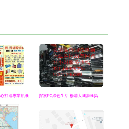
鄭州金博紙業 匠心打造專業抽紙盒與面巾紙，文化路印刷噴繪新標桿
探索PC綠色生活 楊浦大國套匯揭秘廢舊市場新趨勢