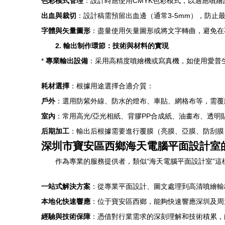
色彩模式管理
：設計時應使用CMYK色彩模式，以適應噴
出血與裁切
：設計稿需預留出血邊（通常3-5mm），防止
字體與矢量圖形
：盡量使用矢量圖形或將文字轉曲，避免在
2. 輸出制作環節：技術與材料的實現
*
專業輸出設備
：采用高精度噴繪機或寫真機，如使用愛普
耗材選擇
：根據用途選擇合適介質：
戶外
：選用防紫外線、防水的燈布、車貼、網格布等，需覆
室內
：常用高光/亞光相紙、背膠PP合成紙、油畫布、透明
后期加工
：輸出后根據需要進行覆膜（亮膜、亞膜、防刮膜
深圳市寶安區西鄉海天電腦平面設計室
作為專業的服務提供者，類似“海天電腦平面設計室”
一站式解決方案
：從專業平面設計、圖文處理到高清噴繪輸
本地化快速響應
：位于寶安區西鄉，能夠快速響應深圳及周
經驗與技術保障
：憑借對行業需求的深刻理解和技術積累，