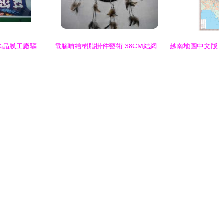
曲周賽博星光 高速水晶膜工廠驅動噴繪機綠色智能化轉型
電腦噴繪樹脂掛件藝術 38CM結網設計賦能創意空間