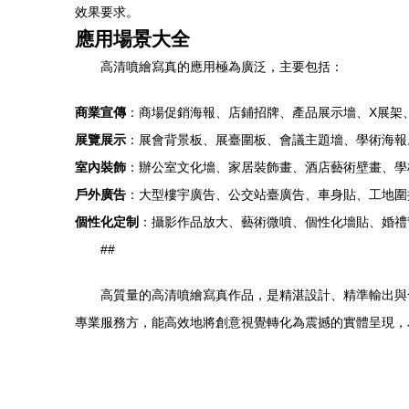
效果要求。
應用場景大全
高清噴繪寫真的應用極為廣泛，主要包括：
商業宣傳
：商場促銷海報、店鋪招牌、產品展示墻、X展架
展覽展示
：展會背景板、展臺圍板、會議主題墻、學術海報
室內裝飾
：辦公室文化墻、家居裝飾畫、酒店藝術壁畫、學
戶外廣告
：大型樓宇廣告、公交站臺廣告、車身貼、工地圍
個性化定制
：攝影作品放大、藝術微噴、個性化墻貼、婚禮
##
高質量的高清噴繪寫真作品，是精湛設計、精準輸出與
專業服務方，能高效地將創意視覺轉化為震撼的實體呈現，